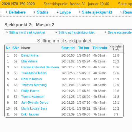
2020 N70 150 2020
Starttidspunkt:
fredag 31. januar 19:46
Siste op
Deltakere
Status
Løype
Siste sjekkpunkt
Resul
Sjekkpunkt 2: Masjok 2
Stilling inn til sjekkpunktet
Stilling ut fra sjekkpunktet
Beste etappetide
Stilling inn til sjekkpunktet
Hastighet
Nr
SNr
Navn
Start tid
Tid inn
Tid brukt
km/t
1
55
David Kniha
1/2 00:53
1/2 05:24
4h 31min
12.8
1
59
Miia Vehniä
1/2 01:02
1/2 05:24
4h 22min
13.3
3
53
Cecilie Knibestøl Beravara
1/2 01:17
1/2 05:33
4h 16min
13.6
3
56
Tuuli-Maria Ristila
1/2 00:56
1/2 05:33
4h 37min
12.6
5
54
Reidun Kolpus
1/2 01:28
1/2 05:39
4h 11min
13.9
6
58
Thomas Marhaug
1/2 01:04
1/2 05:55
4h 51min
12.0
7
60
Phillip Patton
1/2 01:23
1/2 05:59
4h 36min
12.6
8
57
Tuomo Aaltonen
1/2 01:25
1/2 06:20
4h 55min
11.8
9
62
Jan Øystein Dervo
1/2 02:23
1/2 07:10
4h 47min
12.1
10
61
Maria Louise Sara
1/2 03:41
1/2 09:22
5h 41min
10.2
11
52
Erik Haugen
1/2 02:39
1/2 09:58
7h 19min
7.9