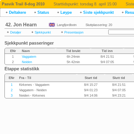
Pasvik Trail 8-dog 2010
Starttidspunkt:
torsdag 8. april 15:00
Sist
Deltakere
Status
Løype
Siste sjekkpunkt
Resul
42. Jon Hearn
Langfjordbotn
Sluttplassering: 20
Detaljer
Sjekkpunkt
Presentasjon
Sjekkpunkt passeringer
ENr
Navn
Tid brukt
Tid inn
1
Vaggatem
6h 24min
8/4 21:51
2
Neiden
5h 42min
9/4 07:05
Etappe statistikk
ENr
Fra - Til
Start tid
Slutt tid
1
Kirkenes - Vaggatem
8/4 15:27
8/4 21:51
2
Vaggatem - Neiden
9/4 01:23
9/4 07:05
3
Neiden - Kirkenes
9/4 14:06
9/4 23:21