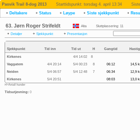
Pasvik Trail 8-dog 2013
Starttidspunkt:
torsdag 4. april 13:34
Sist
Deltakere
Status
Løype
Siste sjekkpunkt
Resul
63. Jørn Roger Strifeldt
Alta
Sluttplassering: 11
Detaljer
Sjekkpunkt
Presentasjon
Sjekkpunkt
Tid inn
Tid ut
H
Gangtid
Hastig
Kirkenes
4/4 14:02
8
Vaggatem
4/4 20:14
5/4 00:23
8
06:12
14,5 k
Neiden
5/4 06:57
5/4 12:48
7
06:34
12,9 k
Kirkenes
5/4 20:51
08:03
13,0 k
H=Antall hunder
Tidsutjevning:
0