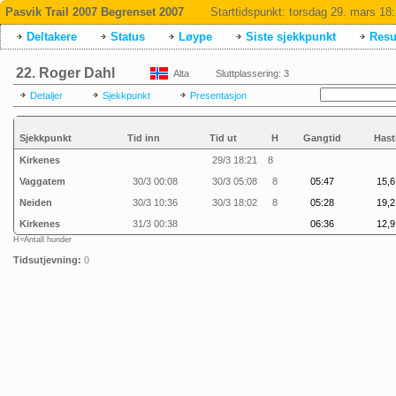
Pasvik Trail 2007 Begrenset 2007
Starttidspunkt:
torsdag 29. mars 18
Deltakere
Status
Løype
Siste sjekkpunkt
Resul
22. Roger Dahl
Alta
Sluttplassering: 3
Detaljer
Sjekkpunkt
Presentasjon
Sjekkpunkt
Tid inn
Tid ut
H
Gangtid
Hast
Kirkenes
29/3 18:21
8
Vaggatem
30/3 00:08
30/3 05:08
8
05:47
15,6
Neiden
30/3 10:36
30/3 18:02
8
05:28
19,2
Kirkenes
31/3 00:38
06:36
12,9
H=Antall hunder
Tidsutjevning:
0