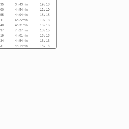
:35
3h 43min
19 / 18
:00
4h 54min
12 / 10
:55
4h 04min
15 / 15
:11
6h 22min
10 / 13
:40
4h 31min
16 / 16
:37
7h 27min
13 / 15
:19
4h 01min
13 / 13
:34
4h 54min
13 / 13
:31
4h 14min
13 / 13