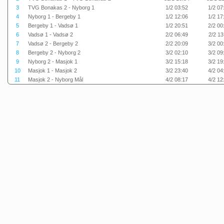
3
TVG Bonakas 2 - Nyborg 1
1/2 03:52
1/2 07
4
Nyborg 1 - Bergeby 1
1/2 12:06
1/2 17
5
Bergeby 1 - Vadsø 1
1/2 20:51
2/2 00
6
Vadsø 1 - Vadsø 2
2/2 06:49
2/2 13
7
Vadsø 2 - Bergeby 2
2/2 20:09
3/2 00
8
Bergeby 2 - Nyborg 2
3/2 02:10
3/2 09
9
Nyborg 2 - Masjok 1
3/2 15:18
3/2 19
10
Masjok 1 - Masjok 2
3/2 23:40
4/2 04
11
Masjok 2 - Nyborg Mål
4/2 08:17
4/2 12