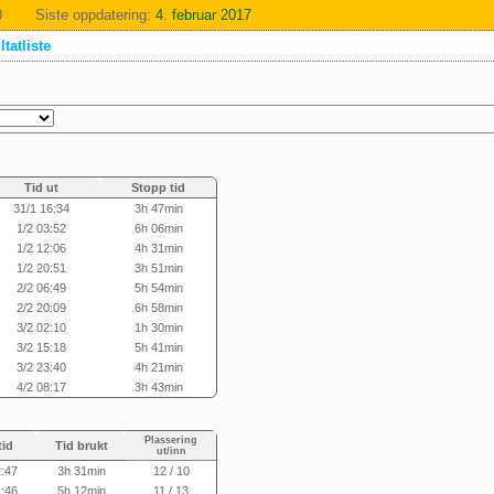
0
Siste oppdatering:
4. februar 2017
tatliste
Tid ut
Stopp tid
31/1 16:34
3h 47min
1/2 03:52
6h 06min
1/2 12:06
4h 31min
1/2 20:51
3h 51min
2/2 06:49
5h 54min
2/2 20:09
6h 58min
3/2 02:10
1h 30min
3/2 15:18
5h 41min
3/2 23:40
4h 21min
4/2 08:17
3h 43min
Plassering
tid
Tid brukt
ut/inn
2:47
3h 31min
12 / 10
1:46
5h 12min
11 / 13