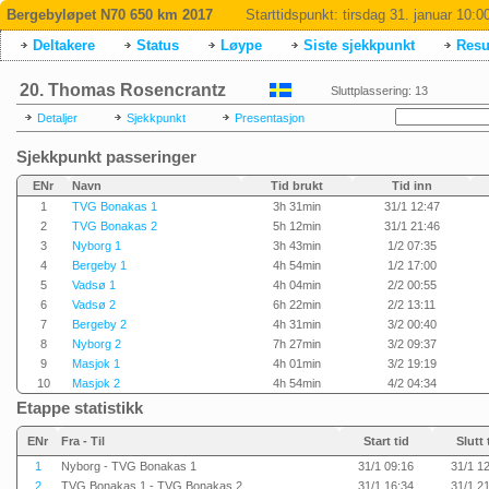
Bergebyløpet N70 650 km 2017
Starttidspunkt:
tirsdag 31. januar 10:0
Deltakere
Status
Løype
Siste sjekkpunkt
Resul
20. Thomas Rosencrantz
Sluttplassering: 13
Detaljer
Sjekkpunkt
Presentasjon
Sjekkpunkt passeringer
ENr
Navn
Tid brukt
Tid inn
1
TVG Bonakas 1
3h 31min
31/1 12:47
2
TVG Bonakas 2
5h 12min
31/1 21:46
3
Nyborg 1
3h 43min
1/2 07:35
4
Bergeby 1
4h 54min
1/2 17:00
5
Vadsø 1
4h 04min
2/2 00:55
6
Vadsø 2
6h 22min
2/2 13:11
7
Bergeby 2
4h 31min
3/2 00:40
8
Nyborg 2
7h 27min
3/2 09:37
9
Masjok 1
4h 01min
3/2 19:19
10
Masjok 2
4h 54min
4/2 04:34
Etappe statistikk
ENr
Fra - Til
Start tid
Slutt 
1
Nyborg - TVG Bonakas 1
31/1 09:16
31/1 1
2
TVG Bonakas 1 - TVG Bonakas 2
31/1 16:34
31/1 2