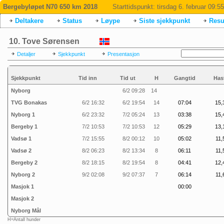
Bergebyløpet N70 650 km 2018
Starttidspunkt:
tirsdag 6. februar 09:55
Deltakere
Status
Løype
Siste sjekkpunkt
Resul
10. Tove Sørensen
Detaljer
Sjekkpunkt
Presentasjon
Sjekkpunkt
Tid inn
Tid ut
H
Gangtid
Has
Nyborg
6/2 09:28
14
TVG Bonakas
6/2 16:32
6/2 19:54
14
07:04
15,
Nyborg 1
6/2 23:32
7/2 05:24
13
03:38
15,
Bergeby 1
7/2 10:53
7/2 10:53
12
05:29
13,
Vadsø 1
7/2 15:55
8/2 00:12
10
05:02
11,
Vadsø 2
8/2 06:23
8/2 13:34
8
06:11
11,
Bergeby 2
8/2 18:15
8/2 19:54
8
04:41
12,
Nyborg 2
9/2 02:08
9/2 07:37
7
06:14
11,
Masjok 1
00:00
Masjok 2
Nyborg Mål
H=Antall hunder