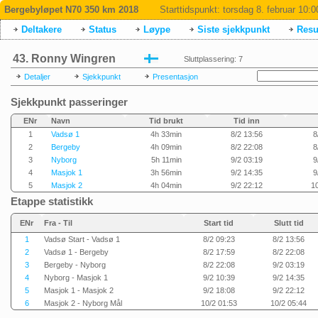
Bergebyløpet N70 350 km 2018
Starttidspunkt:
torsdag 8. februar 10:0
Deltakere
Status
Løype
Siste sjekkpunkt
Resul
43. Ronny Wingren
Sluttplassering: 7
Detaljer
Sjekkpunkt
Presentasjon
Sjekkpunkt passeringer
ENr
Navn
Tid brukt
Tid inn
1
Vadsø 1
4h 33min
8/2 13:56
8
2
Bergeby
4h 09min
8/2 22:08
8
3
Nyborg
5h 11min
9/2 03:19
9
4
Masjok 1
3h 56min
9/2 14:35
9
5
Masjok 2
4h 04min
9/2 22:12
1
Etappe statistikk
ENr
Fra - Til
Start tid
Slutt tid
1
Vadsø Start - Vadsø 1
8/2 09:23
8/2 13:56
2
Vadsø 1 - Bergeby
8/2 17:59
8/2 22:08
3
Bergeby - Nyborg
8/2 22:08
9/2 03:19
4
Nyborg - Masjok 1
9/2 10:39
9/2 14:35
5
Masjok 1 - Masjok 2
9/2 18:08
9/2 22:12
6
Masjok 2 - Nyborg Mål
10/2 01:53
10/2 05:44